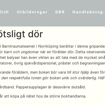
lish
Utbildningar
DBR
Handledning-
ötsligt dör
 Barntraumateamet i Norrköping berättar i denna gripande 
ör barn och ungdomar när en förälder dör. Detta oberoend
renhet belyser han även vikten av att tala med de mycket 
torer, övrig sjukvårdspersonal, präster och begravningsen
arande föräldern, men boken bör vara till stor hjälp även för
en respektfulla tonen gör boken unik och ovärderlig.
Häf
årdband. Pappersupplagan är dessvärre slutsåld.
r att köpa på nätet hos de större bokhandlarna.