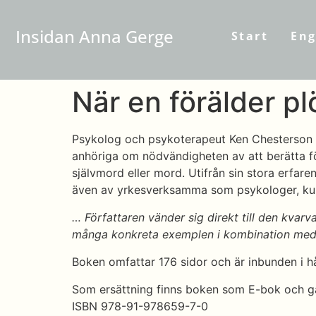
Insidan Anna Gerge
Start
Eng
När en förälder pl
Psykolog och psykoterapeut Ken Chesterson i
anhöriga om nödvändigheten av att berätta f
självmord eller mord. Utifrån sin stora erfa
även av yrkesverksamma som psykologer, kura
… Författaren vänder sig direkt till den kvarv
många konkreta exemplen i kombination med d
Boken omfattar 176 sidor och är inbunden i h
Som ersättning finns boken som E-bok och gå
ISBN 978-91-978659-7-0