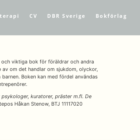
terapi
CV
DBR Sverige
Bokförlag
och viktiga bok för föräldrar och andra
e av om det handlar om sjukdom, olyckor,
små barnen. Boken kan med fördel användas
trepenörer.
 psykologer, kuratorer, präster m.fl. De
tepos Håkan Stenow, BTJ 11117020